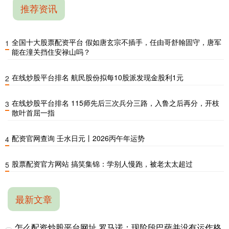
推荐资讯
全国十大股票配资平台 假如唐玄宗不插手，任由哥舒翰固守，唐军
1
能在潼关挡住安禄山吗？
在线炒股平台排名 航民股份拟每10股派发现金股利1元
2
在线炒股平台排名 115师先后三次兵分三路，入鲁之后再分，开枝
3
散叶首屈一指
配资官网查询 壬水日元丨2026丙午年运势
4
股票配资官方网站 搞笑集锦：学别人慢跑，被老太太超过
5
最新文章
怎么配资炒股平台网址 罗马诺：现阶段巴萨并没有运作格