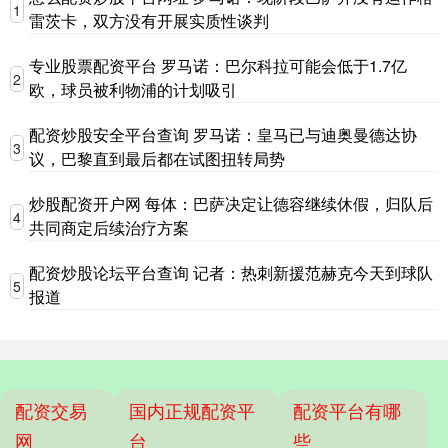
1
雷茨卡，双方没有开展实质性谈判
专业股票配资平台 罗马诺：巴尔科拉可能会低于1.7亿
2
欧，球员被利物浦的计划吸引
配资炒股安全平台查询 罗马诺：皇马已与迪奥曼德达协
3
议，巴黎直到最后都在试图扭转局势
炒股配资开户网 每体：巴萨决定让德容继续休假，归队后
4
共同商定后续治疗方案
配资炒股论坛平台查询 记者：热刺新援范赫克今天到球队
5
报道
配资交易
国内正规配资平
配资平台有哪
网
台
些