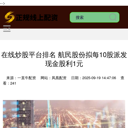
-->
在线炒股平台排名 航民股份拟每10股派发
现金股利1元
来源：一直牛配资
网站：凤凰配资
日期：2025-09-19 14:47:06
查
看：241