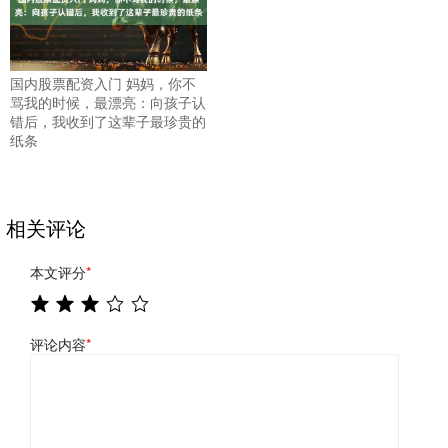
国内股票配资入门 妈妈，你不
骂我的时候，最漂亮：向孩子认
错后，我收到了这辈子最珍贵的
纸条
相关评论
本文评分
*
评论内容
*