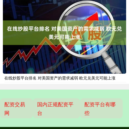
在线炒股平台排名 对美国资产的需求减弱 欧元兑美元可能上涨
配资交易
国内正规配资平
配资平台有哪
网
台
些