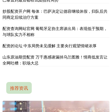
炒股配资开户网 每体：巴萨决定让德容继续休假，归队后共
同商定后续治疗方案
配资查询网站官网 葡萄牙足协主席谈出局：表现低于预期，
与球队实力不相称
配资的论坛 中东局势未见缓解 主要央行观望情绪浓厚
山东原油期货配资 万千惠感谢漏掉乌兰图雅！情商低发言让
全网吐槽：职场大忌
推荐资讯