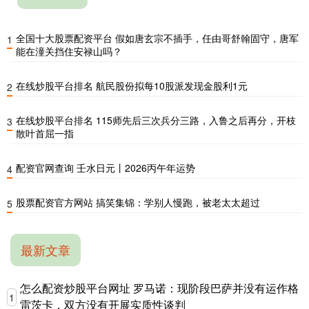
全国十大股票配资平台 假如唐玄宗不插手，任由哥舒翰固守，唐军
1
能在潼关挡住安禄山吗？
在线炒股平台排名 航民股份拟每10股派发现金股利1元
2
在线炒股平台排名 115师先后三次兵分三路，入鲁之后再分，开枝
3
散叶首屈一指
配资官网查询 壬水日元丨2026丙午年运势
4
股票配资官方网站 搞笑集锦：学别人慢跑，被老太太超过
5
最新文章
怎么配资炒股平台网址 罗马诺：现阶段巴萨并没有运作格
1
雷茨卡，双方没有开展实质性谈判