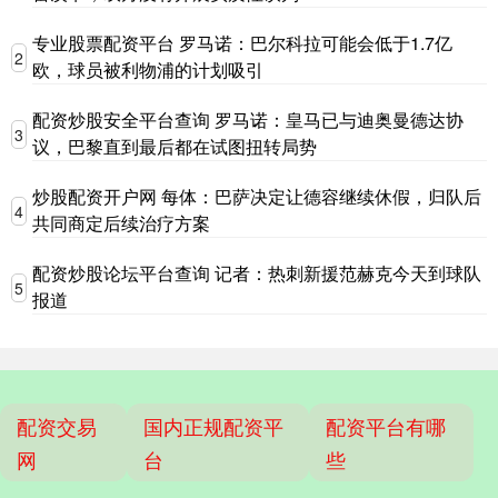
专业股票配资平台 罗马诺：巴尔科拉可能会低于1.7亿
2
欧，球员被利物浦的计划吸引
配资炒股安全平台查询 罗马诺：皇马已与迪奥曼德达协
3
议，巴黎直到最后都在试图扭转局势
炒股配资开户网 每体：巴萨决定让德容继续休假，归队后
4
共同商定后续治疗方案
配资炒股论坛平台查询 记者：热刺新援范赫克今天到球队
5
报道
配资交易
国内正规配资平
配资平台有哪
网
台
些