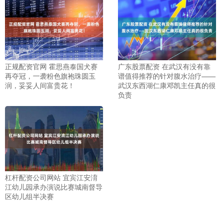
正规配资官网 霍思燕泰国犬赛
广东股票配资 在武汉有没有靠
再夺冠，一袭粉色旗袍珠圆玉
谱值得推荐的针对腹水治疗——
润，妥妥人间富贵花！
武汉东西湖仁康邓凯主任真的很
负责
杠杆配资公司网站 宜宾江安淯
江幼儿园承办演说比赛城南督导
区幼儿组半决赛