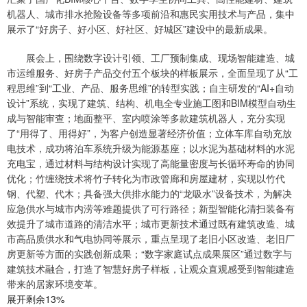
机器人、城市排水抢险设备等多项前沿和惠民实用技术与产品，集中
展示了“好房子、好小区、好社区、好城区”建设中的最新成果。
展会上，围绕数字设计引领、工厂预制集成、现场智能建造、城
市运维服务、好房子产品交付五个板块的样板展示，全面呈现了从“工
程思维”到“工业、产品、服务思维”的转型实践；自主研发的“AI+自动
设计”系统，实现了建筑、结构、机电全专业施工图和BIM模型自动生
成与智能审查；地面整平、室内喷涂等多款建筑机器人，充分实现
了“用得了、用得好”，为客户创造显著经济价值；立体车库自动充放
电技术，成功将泊车系统升级为能源基座；以水泥为基础材料的水泥
充电宝，通过材料与结构设计实现了高能量密度与长循环寿命的协同
优化；竹缠绕技术将竹子转化为市政管廊和房屋建材，实现以竹代
钢、代塑、代木；具备强大供排水能力的“龙吸水”设备技术，为解决
应急供水与城市内涝等难题提供了可行路径；新型智能化清扫装备有
效提升了城市道路的清洁水平；城市更新技术通过既有建筑改造、城
市高品质供水和气电协同等展示，重点呈现了老旧小区改造、老旧厂
房更新等方面的实践创新成果；“数字家庭试点成果展区”通过数字与
建筑技术融合，打造了智慧好房子样板，让观众直观感受到智能建造
带来的居家环境变革。
展开剩余13%